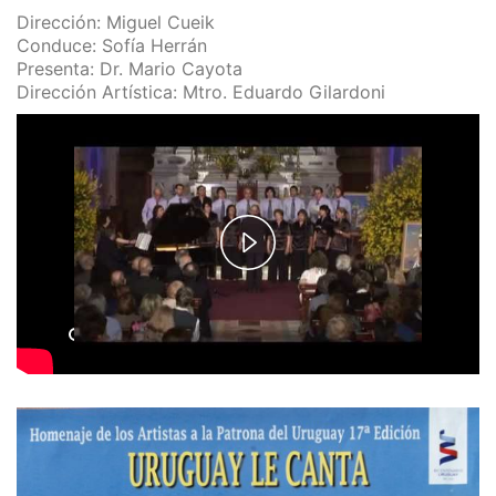
Dirección: Miguel Cueik
Conduce: Sofía Herrán
Presenta: Dr. Mario Cayota
Dirección Artística: Mtro. Eduardo Gilardoni
Play
Video