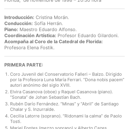
Florida, de noviembre de 1998 – 20:30 hora
Introducción:
Cristina Morán.
Conducción:
Sofía Herrán.
Piano:
Maestro Eduardo Alfonso.
Coordinación Artística:
Profesor Eduardo Gilardoni.
Acompaña al Coro de la Catedral de Florida:
Profesora Elena Fostik.
PRIMERA PARTE:
Coro Juvenil del Conservatorio Falleri – Balzo. Dirigido
por la Profesora Luna María Ferrari. “Dona nobis pacem”
autori anónimo del siglo XVIII.
Elvira Casanova (oboe) y Raquel Casanova (piano).
“Sonata” de Johan Sebastían Bach.
Rubén Darío Fernández. “Minas” y “Abril” de Santiago
Chalar y S. Inzurralde.
Cecilia Latorre (soprano). “Ridonami la calma” de Paolo
Tosti.
Mariel Fontes (mezzo soprano) y Alberto Cazes