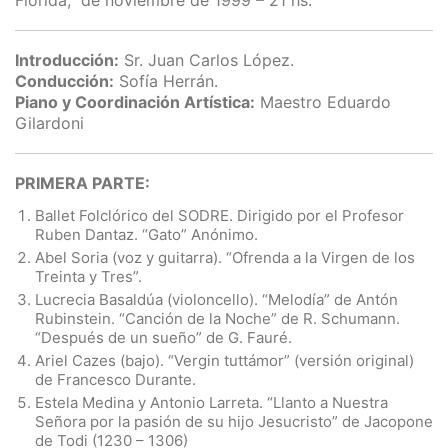
Florida, de noviembre de 1999 – 21 hs.
Introducción:
Sr. Juan Carlos López.
Conducción:
Sofía Herrán.
Piano y Coordinación Artística:
Maestro Eduardo
Gilardoni
PRIMERA PARTE:
Ballet Folclórico del SODRE. Dirigido por el Profesor
Ruben Dantaz. “Gato” Anónimo.
Abel Soria (voz y guitarra). “Ofrenda a la Virgen de los
Treinta y Tres”.
Lucrecia Basaldúa (violoncello). “Melodía” de Antón
Rubinstein. “Canción de la Noche” de R. Schumann.
“Después de un sueño” de G. Fauré.
Ariel Cazes (bajo). “Vergin tuttámor” (versión original)
de Francesco Durante.
Estela Medina y Antonio Larreta. “Llanto a Nuestra
Señora por la pasión de su hijo Jesucristo” de Jacopone
de Todi (1230 – 1306)