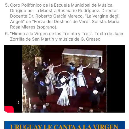
Coro Polifónico de la Escuela Municipal de Música.
Dirigido por la Maestra Rosmarie Rodríguez. Director
Docente Dr. Roberto García Mareco. “La Vergine degli
Angeli” de “Forza del Destino” de Verdi. Solista: María
Rosa Mieres (soprano).
“Himno a la Virgen de los Treinta y Tres”. Texto de Juan
Zorrilla de San Martín y música de G. Grasso.
Play
Video