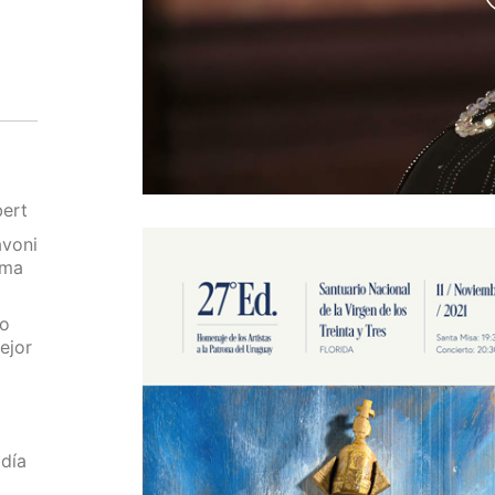
bert
avoni
oma
ro
ejor
 día