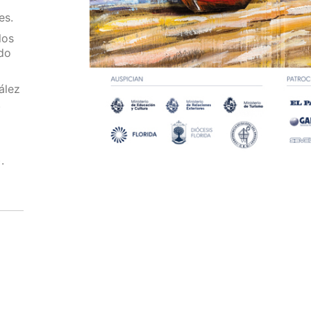
es.
los
rdo
ález
.
.