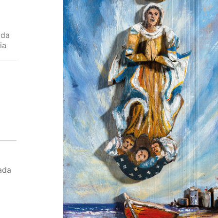
ada
ia
ada