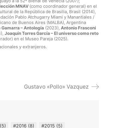
guayo a la 52º Bienal de Venecia (2007);
olección MNAV
(como coordinador general) en el
ural de la República de Brasilia, Brasil (2014),
dación Pablo Atchugarry Miami y Manantiales /
icano de Buenos Aires (MALBA), Argentina
 Gamarra – Antología
(2023),
Antonio Frasconi
),
Joaquín Torres García – El universo como reto
rador) en el Museo Pareja (2025).
cionales y extranjeros.
Gustavo «Pollo» Vazquez
(5)
#2016
(8)
#2015
(5)