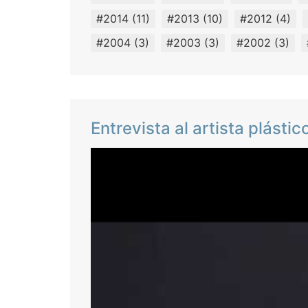
#2014
(11)
#2013
(10)
#2012
(4)
#2004
(3)
#2003
(3)
#2002
(3)
Entrevista al artista plást