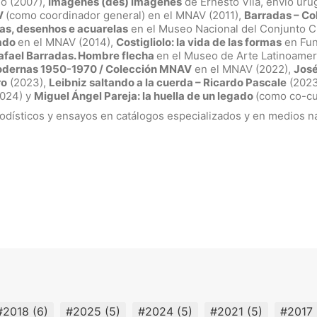
o (2007),
Imágenes (des) imágenes
de Ernesto Vila, envío uru
V
(como coordinador general) en el MNAV (2011),
Barradas – C
as, desenhos e acuarelas
en el
Museo Nacional del Conjunto Cult
tado
en el MNAV (2014),
Costigliolo: la vida de las formas
en Fun
afael Barradas. Hombre flecha
en el Museo de Arte Latinoamer
odernas 1950-1970 / Colección MNAV
en el MNAV (2022),
José
ro
(2023),
Leibniz saltando a la cuerda – Ricardo Pascale
(2023
2024) y
Miguel Ángel Pareja: la huella de un legado
(como co-cu
iodísticos y ensayos en catálogos especializados y en medios na
#2018
(6)
#2025
(5)
#2024
(5)
#2021
(5)
#2017