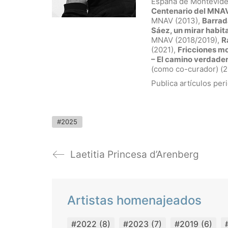
España de Montevide
Centenario del MNA
MNAV (2013),
Barrad
Sáez, un mirar habi
MNAV (2018/2019),
R
(2021),
Fricciones m
– El camino verdade
(como co-curador) (
Publica artículos per
#2025
Laetitia Princesa d’Arenberg
Artistas homenajeados
#2022
(8)
#2023
(7)
#2019
(6)