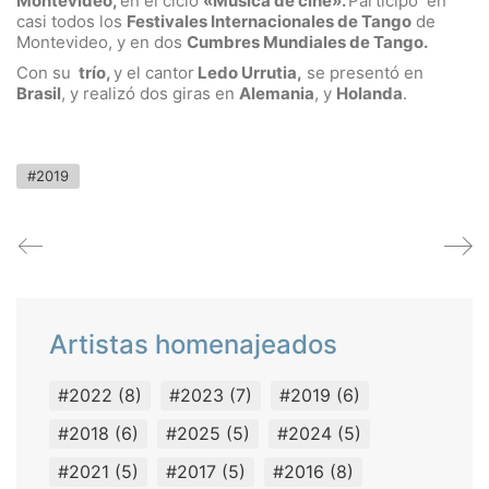
Montevideo,
en
el ciclo
«Música de cine».
Participó en
casi todos los
Festivales Internacionales de Tango
de
Montevideo, y en dos
Cumbres Mundiales de Tango.
Con su
trío,
y el cantor
Ledo Urrutia,
se presentó en
Brasil
, y realizó dos giras en
Alemania
,
y
Holanda
.
#2019
Artistas homenajeados
#2022
(8)
#2023
(7)
#2019
(6)
#2018
(6)
#2025
(5)
#2024
(5)
#2021
(5)
#2017
(5)
#2016
(8)