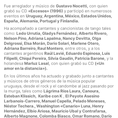
Fue arreglador y músico de
Gustavo Nocetti,
con quien
grabó su CD
«Excesos»
(1996)
y participó en numerosos
eventos en
Uruguay, Argentina, México, Estados Unidos,
España, Alemania, Portugal y
Finlandia.
Ha acompañado a cantantes y cancionistas de tango tales
como:
Ledo Urrutia, Gladys Fernández, Alberto Rivero,
Nelson Pino, Adriana Lapalma, Nancy Devitta, Olga
Delgrossi, Elsa Morán, Dario Solari, Marlene Otero,
Adriana Barreiro, Raul Montero
, entre otros, y a los
cantantes argentinos
Raúl Lavié, Eduardo Espinosa, Luis
Filipelli, Chiqui Pereira, Silvia Gaudin, Patricia Barone,
y la
holandesa
Marluz Lasal,
con quien grabó su CD
(«Un
amor en la distancia»).
En los últimos años ha actuado y grabado junto a cantantes
y músicos de otros géneros de la música popular
uruguaya, desde el rock y el candombe al jazz pasando por
la murga, tales como
Lágrima Ríos Laura, Canoura,
Esteban Klissich, Karibe con K
,
El Peyote Asesino
Larbanois-Carrero, Manuel Capella, Pelado Meneses,
Néstor Techera., Washington «Canario» Luna, Henry
Hernández, Elbio Ariosa, Mauricio Ubal y Contrafarsa,
Alberto Magnone, Colomba Biasco, Omar Romano, Darío