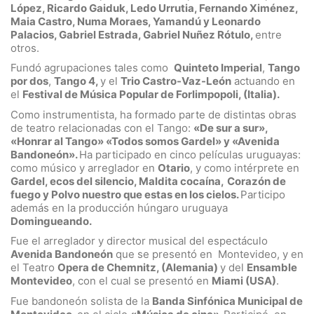
López, Ricardo Gaiduk, Ledo Urrutia, Fernando Ximénez,
Maia Castro, Numa Moraes, Yamandú y Leonardo
Palacios, Gabriel Estrada, Gabriel Nuñez Rótulo,
entre
otros.
Fundó agrupaciones tales como
Quinteto Imperial
,
Tango
por dos
,
Tango 4,
y el
Trio Castro-Vaz-León
actuando en
el
Festival de Música Popular de Forlimpopoli, (Italia).
Como instrumentista, ha formado parte de distintas obras
de teatro relacionadas con el Tango:
«De sur a sur»,
«Honrar al Tango» «Todos somos Gardel» y «Avenida
Bandoneón».
Ha participado en cinco películas uruguayas:
como músico y arreglador en
Otario
, y como intérprete en
Gardel, ecos del silencio, Maldita cocaína,
Corazón de
fuego y Polvo nuestro que estas en los cielos.
Participo
además en la producción húngaro uruguaya
Domingueando.
Fue el arreglador y director musical del espectáculo
Avenida Bandoneón
que se presentó en Montevideo, y en
el Teatro
Opera de Chemnitz, (Alemania)
y del
Ensamble
Montevideo
, con el cual se presentó en
Miami (USA)
.
Fue bandoneón solista de la
Banda Sinfónica Municipal de